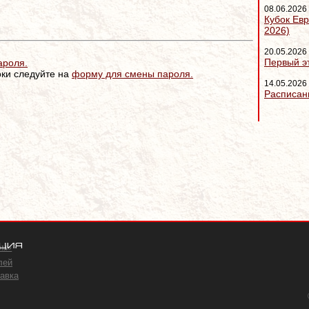
08.06.2026
Кубок Евр
2026)
20.05.2026
Первый э
ароля.
оки следуйте на
форму для смены пароля.
14.05.2026
Расписан
ция
ом»
лей
авка