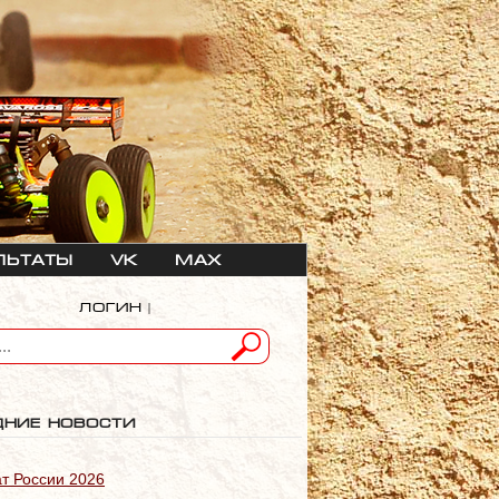
льтаты
VK
max
Логин
|
дние новости
т России 2026