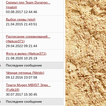
Сериал про Team Durango...
(maloii)
03.08.2017 12:44:46
Выбор сервы
(etot)
21.04.2015 21:43:51
Расписание соревнований...
(Alekcei371)
29.04.2022 09:21:44
Фото и видео
(Alekcei371)
21.08.2020 10:25:19
я
Последнее сообщение
Чёрная пятница
(Nitrido)
09.12.2016 23:07:58
Трагги Mugen MBX5T Элек...
(Fofik18)
30.07.2017 15:30:45
я
Последнее сообщение