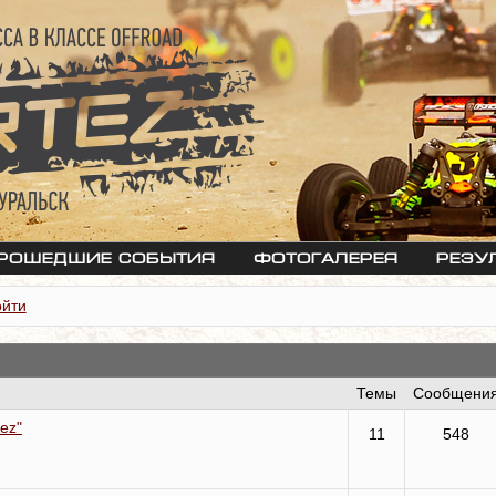
рошедшие события
Фотогалерея
Резу
ойти
Темы
Сообщени
ez"
11
548