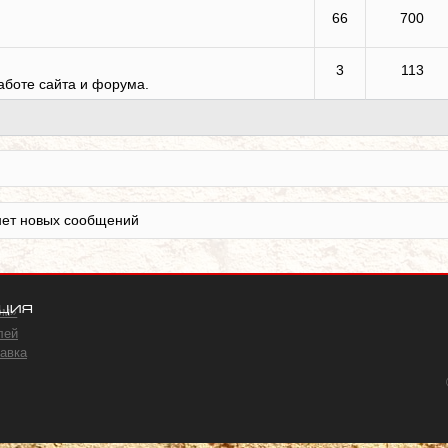
66
700
3
113
аботе сайта и форума.
нет новых сообщений
ция
ом»
лей
авка