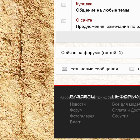
Курилка
Общение на любые темы
О сайте
Предложения, замечания по р
Сейчас на форуме (гостей:
1
)
есть новые сообщения
Разделы
Информа
Работает на «1С-Битрикс: Управление сайт
Новости
Все для моде
Форум
Оплата и Дост
Фотогалерея
События
Блоги