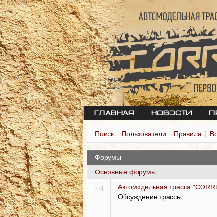
Главная
Новости
П
Поиск
Пользователи
Правила
В
Форумы
Основные форумы
Автомодельная трасса "CORRt
Обсуждение трассы.