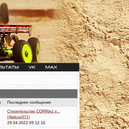
льтаты
VK
max
я
Последнее сообщение
Строительство CORRtez v...
(Alekcei371)
29.04.2022 09:12:16