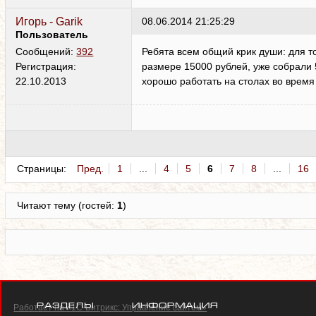
Игорь - Garik
08.06.2014 21:25:29
Пользователь
Ребята всем общий крик души: для т
Сообщений:
392
размере 15000 рублей, уже собрали
Регистрация:
хорошо работать на столах во время 
22.10.2013
Страницы:
Пред.
1
...
4
5
6
7
8
...
16
Читают тему (гостей:
1
)
Разделы
Информация
Работает на «1С-Битрикс: Управление сайтом»