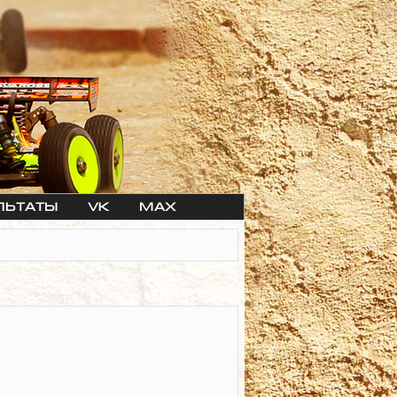
льтаты
VK
max