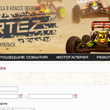
рошедшие события
Фотогалерея
Резу
ойти
…
таром