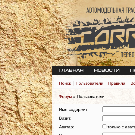
Главная
Новости
П
Поиск
Пользователи
Правила
В
Форум
»
Пользователи
Имя содержит:
Визит:
Аватар:
только с ава